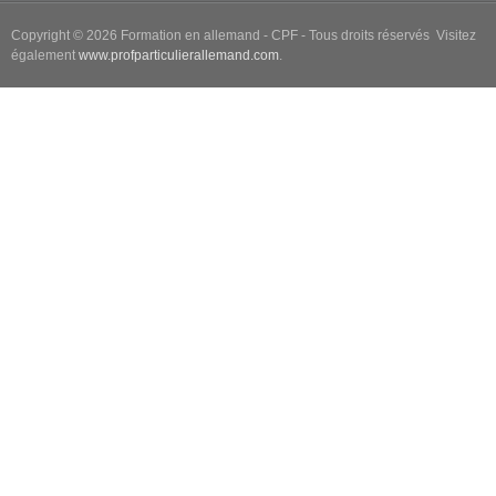
Copyright © 2026 Formation en allemand - CPF - Tous droits réservés Visitez
également
www.profparticulierallemand.com
.